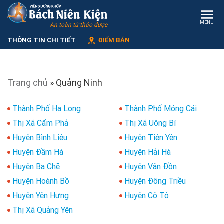
MENU
An toàn từ thảo dược
THÔNG TIN CHI TIẾT
ĐIỂM BÁN
Trang chủ
»
Quảng Ninh
Thành Phố Hạ Long
Thành Phố Móng Cái
Thị Xã Cẩm Phả
Thị Xã Uông Bí
Huyện Bình Liêu
Huyện Tiên Yên
Huyện Đầm Hà
Huyện Hải Hà
Huyện Ba Chẽ
Huyện Vân Đồn
Huyện Hoành Bồ
Huyện Đông Triều
Huyện Yên Hưng
Huyện Cô Tô
Thị Xã Quảng Yên