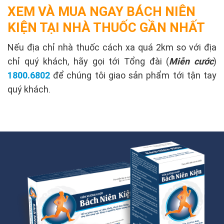
XEM VÀ MUA NGAY BÁCH NIÊN
KIỆN TẠI NHÀ THUỐC GẦN NHẤT
Nếu địa chỉ nhà thuốc cách xa quá 2km so với địa
chỉ quý khách, hãy gọi tới Tổng đài (
Miễn cước
)
1800.6802
để chúng tôi giao sản phẩm tới tận tay
quý khách.