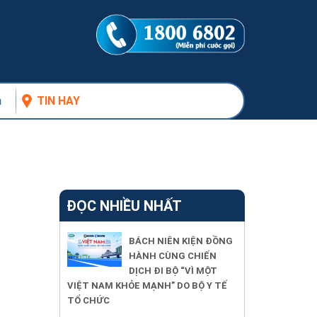
n
TIN HAY
ĐỌC NHIỀU NHẤT
BÁCH NIÊN KIỆN ĐỒNG
HÀNH CÙNG CHIẾN
DỊCH ĐI BỘ “VÌ MỘT
VIỆT NAM KHỎE MẠNH” DO BỘ Y TẾ
TỔ CHỨC