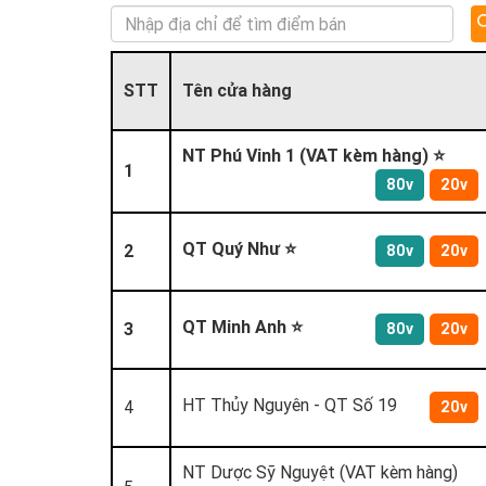
STT
Tên cửa hàng
NT Phú Vinh 1 (VAT kèm hàng) ⭐
1
80v
20v
QT Quý Như ⭐
2
80v
20v
QT Minh Anh ⭐
3
80v
20v
HT Thủy Nguyên - QT Số 19
4
20v
NT Dược Sỹ Nguyệt (VAT kèm hàng)