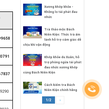
Xương khớp khỏe -
Không lo tái phát đau
n
nhức
Trà thảo mộc Bách
Niên Kiện: Thức trà ấm
99658
lành hỗ trợ cảm giác dễ
chịu khi vận động
30791
Khớp khỏe du Xuân, hỗ
trợ phòng ngừa tái phát
đau nhức xương khớp
cùng Bách Niên Kiện
67837
Cách kiểm tra Bách
Niên Kiện chính hãng
9290
1/2
›