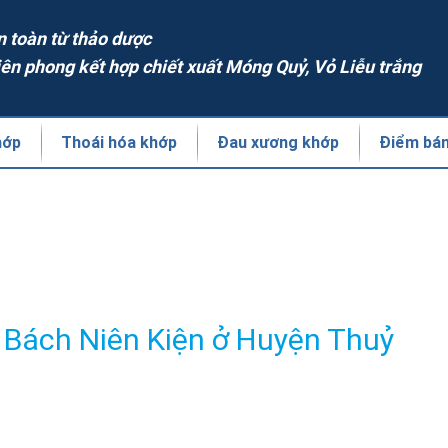
n toàn từ thảo dược
iên phong kết hợp chiết xuất Móng Quỷ, Vỏ Liễu trắng
hớp
Thoái hóa khớp
Đau xương khớp
Điểm bá
 Bách Niên Kiện ở Huyện Thuỷ