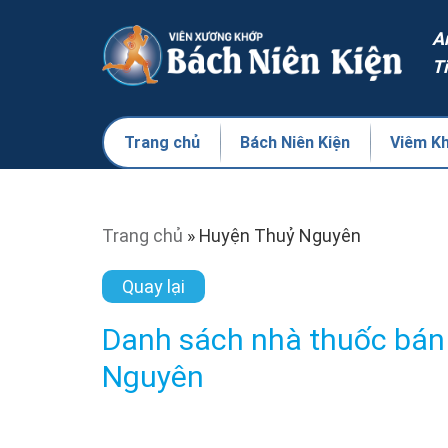
A
T
Trang chủ
Bách Niên Kiện
Viêm K
Trang chủ
»
Huyện Thuỷ Nguyên
Quay lại
Danh sách nhà thuốc bán
Nguyên