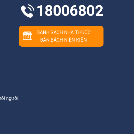
18006802
DANH SÁCH NHÀ THUỐC
BÁN BÁCH NIÊN KIỆN
ỗi người.