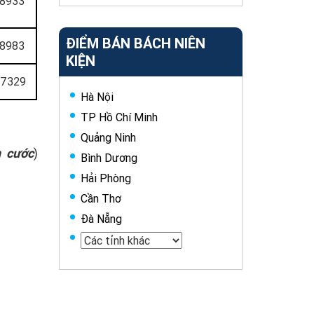
8933
ĐIỂM BÁN BÁCH NIÊN
8983
KIỆN
67329
Hà Nội
TP Hồ Chí Minh
Quảng Ninh
 cước
)
Bình Dương
Hải Phòng
Cần Thơ
Đà Nẵng