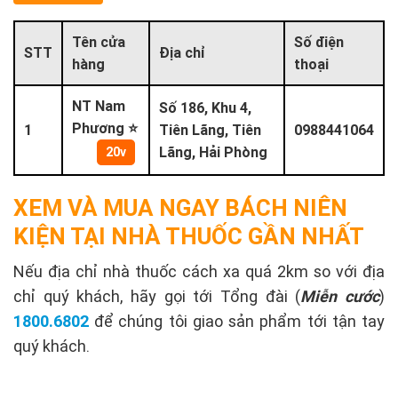
Tên cửa
Số điện
STT
Địa chỉ
hàng
thoại
NT Nam
Số 186, Khu 4,
Phương ⭐
1
Tiên Lãng, Tiên
0988441064
Lãng, Hải Phòng
20v
XEM VÀ MUA NGAY BÁCH NIÊN
KIỆN TẠI NHÀ THUỐC GẦN NHẤT
Nếu địa chỉ nhà thuốc cách xa quá 2km so với địa
chỉ quý khách, hãy gọi tới Tổng đài (
Miễn cước
)
1800.6802
để chúng tôi giao sản phẩm tới tận tay
quý khách.