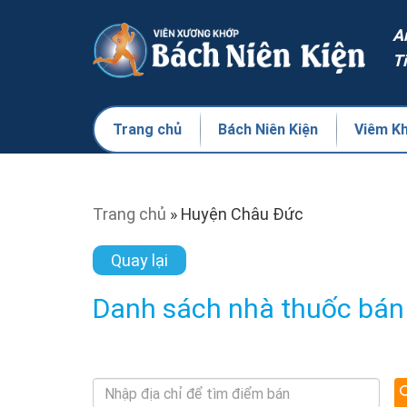
A
T
Trang chủ
Bách Niên Kiện
Viêm K
Trang chủ
»
Huyện Châu Đức
Quay lại
Danh sách nhà thuốc bán