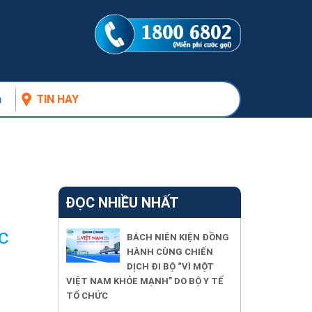
n
TIN HAY
ĐỌC NHIỀU NHẤT
c
BÁCH NIÊN KIỆN ĐỒNG
HÀNH CÙNG CHIẾN
DỊCH ĐI BỘ “VÌ MỘT
VIỆT NAM KHỎE MẠNH” DO BỘ Y TẾ
TỔ CHỨC