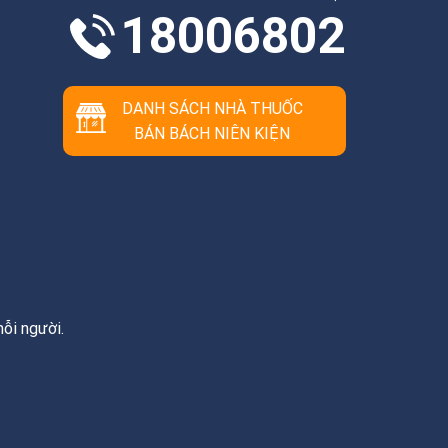
18006802
DANH SÁCH NHÀ THUỐC
BÁN BÁCH NIÊN KIỆN
ỗi người.