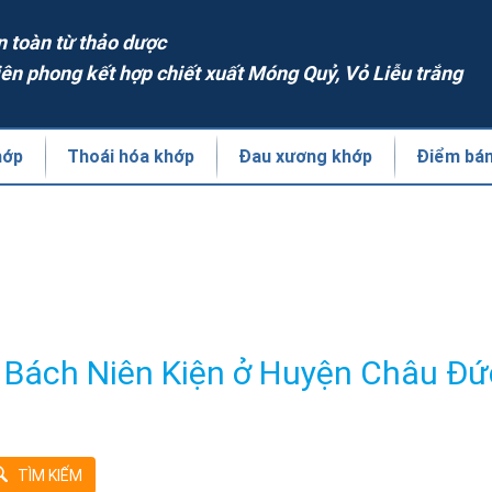
n toàn từ thảo dược
iên phong kết hợp chiết xuất Móng Quỷ, Vỏ Liễu trắng
hớp
Thoái hóa khớp
Đau xương khớp
Điểm bá
 Bách Niên Kiện ở Huyện Châu Đứ