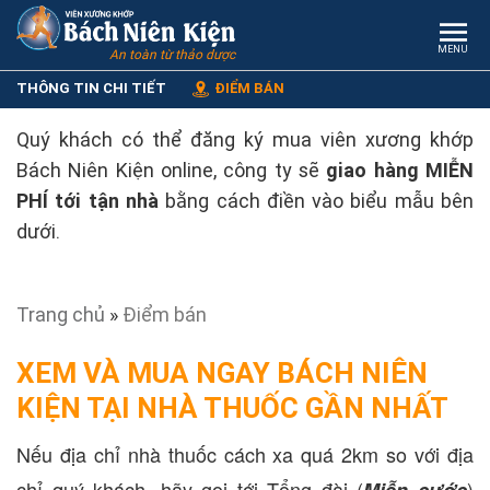
MENU
An toàn từ thảo dược
THÔNG TIN CHI TIẾT
ĐIỂM BÁN
Quý khách có thể đăng ký mua viên xương khớp
Bách Niên Kiện online, công ty sẽ
giao hàng MIỄN
PHÍ tới tận nhà
bằng cách điền vào biểu mẫu bên
dưới.
Trang chủ
»
Điểm bán
XEM VÀ MUA NGAY BÁCH NIÊN
KIỆN TẠI NHÀ THUỐC GẦN NHẤT
Nếu địa chỉ nhà thuốc cách xa quá 2km so với địa
chỉ quý khách, hãy gọi tới Tổng đài (
)
Miễn cước