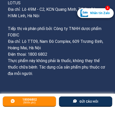
LOTUS
1
Địa chỉ: Lô 49M - C2, KCN Quang Minh, TT.Chi Đông,
Nhắn tin Zalo
H.Mê Linh, Hà Nội
Tiếp thị và phân phối bởi: Công ty TNHH dược phẩm
FOBIC
Địa chỉ: Lô TT09, Nam Đô Complex, 609 Trương Định,
Hoàng Mai, Hà Nội
Điện thoại: 1800 6802
Thực phẩm này không phải là thuốc, không thay thế
thuốc chữa bệnh. Tác dụng của sản phẩm phụ thuộc cơ
địa mỗi người.
THÔNG TIN FOOTER
18006802
GỬI CÂU HỎI
(Miễn phí)
Chính sách & Quy định chung
: hỗ trợ, thanh
toán, giao nhận, đổi trả hàng, bảo mật