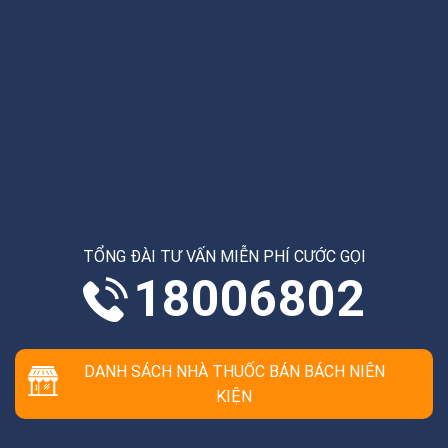
TỔNG ĐÀI TƯ VẤN MIỄN PHÍ CƯỚC GỌI
18006802
DANH SÁCH NHÀ THUỐC BÁN BÁCH NIÊN
KIỆN