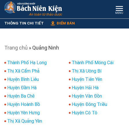
MENU
An toàn từ thảo dược
THÔNG TIN CHI TIẾT
ĐIỂM BÁN
Trang chủ
»
Quảng Ninh
Thành Phố Hạ Long
Thành Phố Móng Cái
Thị Xã Cẩm Phả
Thị Xã Uông Bí
Huyện Bình Liêu
Huyện Tiên Yên
Huyện Đầm Hà
Huyện Hải Hà
Huyện Ba Chẽ
Huyện Vân Đồn
Huyện Hoành Bồ
Huyện Đông Triều
Huyện Yên Hưng
Huyện Cô Tô
Thị Xã Quảng Yên