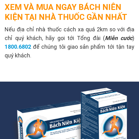
XEM VÀ MUA NGAY BÁCH NIÊN
KIỆN TẠI NHÀ THUỐC GẦN NHẤT
Nếu địa chỉ nhà thuốc cách xa quá 2km so với địa
chỉ quý khách, hãy gọi tới Tổng đài (
Miễn cước
)
1800.6802
để chúng tôi giao sản phẩm tới tận tay
quý khách.