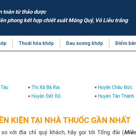
n toàn từ thảo dược
iên phong kết hợp chiết xuất Móng Quỷ, Vỏ Liễu trắng
hớp
Thoái hóa khớp
Đau xương khớp
Điểm bá
 Tàu
Thị Xã Bà Rịa
Huyện Châu Đức
n
Huyện Đất Đỏ
Huyện Tân Thành
ÊN KIỆN TẠI NHÀ THUỐC GẦN NHẤT
o với địa chỉ quý khách, hãy gọi tới Tổng đài (
Miễn