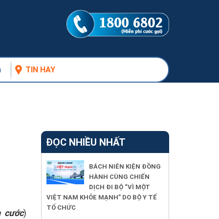
n
TIN HAY
ĐỌC NHIỀU NHẤT
BÁCH NIÊN KIỆN ĐỒNG
HÀNH CÙNG CHIẾN
DỊCH ĐI BỘ “VÌ MỘT
VIỆT NAM KHỎE MẠNH” DO BỘ Y TẾ
TỔ CHỨC
 cước
)