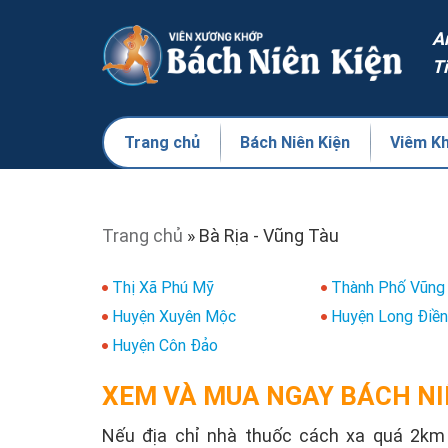
A
T
Trang chủ
Bách Niên Kiện
Viêm K
Trang chủ
»
Bà Rịa - Vũng Tàu
Thị Xã Phú Mỹ
Thành Phố Vũng
Huyện Xuyên Mộc
Huyện Long Điề
Huyện Côn Đảo
XEM VÀ MUA NGAY BÁCH NI
Nếu địa chỉ nhà thuốc cách xa quá 2km s