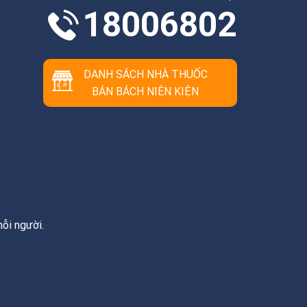
18006802
DANH SÁCH NHÀ THUỐC
BÁN BÁCH NIÊN KIỆN
ỗi người.